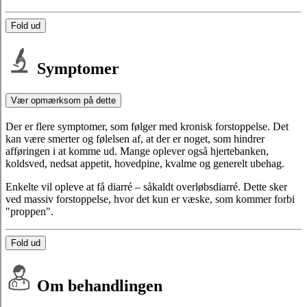
Fold ud
Symptomer
Vær opmærksom på dette
Der er flere symptomer, som følger med kronisk forstoppelse. Det
kan være smerter og følelsen af, at der er noget, som hindrer
afføringen i at komme ud. Mange oplever også hjertebanken,
koldsved, nedsat appetit, hovedpine, kvalme og generelt ubehag.
Enkelte vil opleve at få diarré – såkaldt overløbsdiarré. Dette sker
ved massiv forstoppelse, hvor det kun er væske, som kommer forbi
"proppen".
Fold ud
Om behandlingen