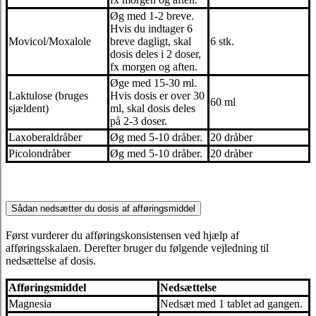
Øg med 1-2 breve.
Hvis du indtager 6
Movicol/Moxalole
breve dagligt, skal
6 stk.
dosis deles i 2 doser,
fx morgen og aften.
Øge med 15-30 ml.
Laktulose (bruges
Hvis dosis er over 30
60 ml
sjældent)
ml, skal dosis deles
på 2-3 doser.
Laxoberaldråber
Øg med 5-10 dråber.
20 dråber
Picolondråber
Øg med 5-10 dråber.
20 dråber
Sådan nedsætter du dosis af afføringsmiddel
Først vurderer du afføringskonsistensen ved hjælp af
afføringsskalaen. Derefter bruger du følgende vejledning til
nedsættelse af dosis.
Afføringsmiddel
Nedsættelse
Magnesia
Nedsæt med 1 tablet ad gangen.