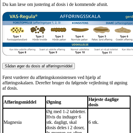
Du kan læse om justering af dosis i de kommende afsnit.
Sådan øger du dosis af afføringsmiddel
Først vurderer du afføringskonsistensen ved hjælp af
afføringsskalaen. Derefter bruger du følgende vejledning til øgning
af dosis.
Højeste daglige
Afføringsmiddel
Øgning
dosis
Øg med 1-2 tabletter.
Hvis du indtager 6
Magnesia
stk. dagligt, skal
6 stk.
dosis deles i 2 doser,
fx morgen og aften.