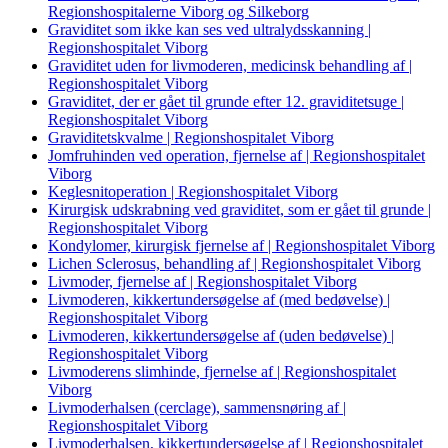
Regionshospitalerne Viborg og Silkeborg
Graviditet som ikke kan ses ved ultralydsskanning |
Regionshospitalet Viborg
Graviditet uden for livmoderen, medicinsk behandling af |
Regionshospitalet Viborg
Graviditet, der er gået til grunde efter 12. graviditetsuge |
Regionshospitalet Viborg
Graviditetskvalme | Regionshospitalet Viborg
Jomfruhinden ved operation, fjernelse af | Regionshospitalet
Viborg
Keglesnitoperation | Regionshospitalet Viborg
Kirurgisk udskrabning ved graviditet, som er gået til grunde |
Regionshospitalet Viborg
Kondylomer, kirurgisk fjernelse af | Regionshospitalet Viborg
Lichen Sclerosus, behandling af | Regionshospitalet Viborg
Livmoder, fjernelse af | Regionshospitalet Viborg
Livmoderen, kikkertundersøgelse af (med bedøvelse) |
Regionshospitalet Viborg
Livmoderen, kikkertundersøgelse af (uden bedøvelse) |
Regionshospitalet Viborg
Livmoderens slimhinde, fjernelse af | Regionshospitalet
Viborg
Livmoderhalsen (cerclage), sammensnøring af |
Regionshospitalet Viborg
Livmoderhalsen, kikkertundersøgelse af | Regionshospitalet