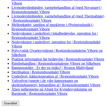
Viborg
Livmoderslimhinden, varmebehandling af (med Novasure) |
Regionshospitalet Viborg
Livmoderslimhinden, varmebehandling af (med Thermablate)
| Regionshospitalet Viborg
Mellemkødet, samling af musklerne i (Perineoplastik) |
Regionshospitalet Viborg
Nedsynkning i underlivet i lokalbedøvelse, operation for |
Regionshospitalet Viborg
Nedsynkning i underlivet, operation for | Regionshospitalet
Viborg
Polycystisk Ovariesyndrom | Regionshospitalerne Viborg og
Silkeborg
Praktisk information før bedøvelse | Regionshospitalet Viborg
Ringbehandling | Regionshospitalerne Viborg og Silkeborg
Røntgenstråler - Er der en risiko? | Region Midtjylland
Sterilisation | Regionshospitalet Viborg
Underlivet, kikkertoperation af | Regionshospitalet Viborg
Vulvodyni (smerte i de ydre kønsorganer og
skedeindgangen), behandling af | Regionshospitalet Viborg
Åben indlæggelse på Afsnit for Kvindesygdomme og
Barslende | Regionshospitalet Viborg
Graviditet