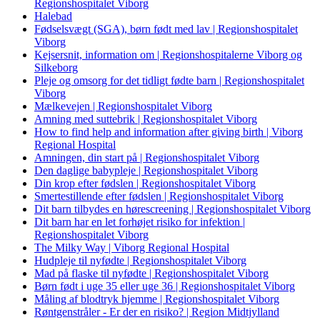
Regionshospitalet Viborg
Halebad
Fødselsvægt (SGA), børn født med lav | Regionshospitalet
Viborg
Kejsersnit, information om | Regionshospitalerne Viborg og
Silkeborg
Pleje og omsorg for det tidligt fødte barn | Regionshospitalet
Viborg
Mælkevejen | Regionshospitalet Viborg
Amning med suttebrik | Regionshospitalet Viborg
How to find help and information after giving birth | Viborg
Regional Hospital
Amningen, din start på | Regionshospitalet Viborg
Den daglige babypleje | Regionshospitalet Viborg
Din krop efter fødslen | Regionshospitalet Viborg
Smertestillende efter fødslen | Regionshospitalet Viborg
Dit barn tilbydes en hørescreening | Regionshospitalet Viborg
Dit barn har en let forhøjet risiko for infektion |
Regionshospitalet Viborg
The Milky Way | Viborg Regional Hospital
Hudpleje til nyfødte | Regionshospitalet Viborg
Mad på flaske til nyfødte | Regionshospitalet Viborg
Børn født i uge 35 eller uge 36 | Regionshospitalet Viborg
Måling af blodtryk hjemme | Regionshospitalet Viborg
Røntgenstråler - Er der en risiko? | Region Midtjylland