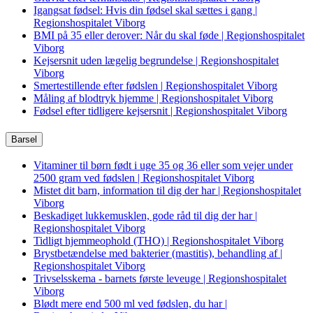
Igangsat fødsel: Hvis din fødsel skal sættes i gang |
Regionshospitalet Viborg
BMI på 35 eller derover: Når du skal føde | Regionshospitalet
Viborg
Kejsersnit uden lægelig begrundelse | Regionshospitalet
Viborg
Smertestillende efter fødslen | Regionshospitalet Viborg
Måling af blodtryk hjemme | Regionshospitalet Viborg
Fødsel efter tidligere kejsersnit | Regionshospitalet Viborg
Barsel
Vitaminer til børn født i uge 35 og 36 eller som vejer under
2500 gram ved fødslen | Regionshospitalet Viborg
Mistet dit barn, information til dig der har | Regionshospitalet
Viborg
Beskadiget lukkemusklen, gode råd til dig der har |
Regionshospitalet Viborg
Tidligt hjemmeophold (THO) | Regionshospitalet Viborg
Brystbetændelse med bakterier (mastitis), behandling af |
Regionshospitalet Viborg
Trivselsskema - barnets første leveuge | Regionshospitalet
Viborg
Blødt mere end 500 ml ved fødslen, du har |