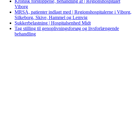
Kronisk forstoppelse, behandling af | Regionshospitalet
Viborg
MRSA, patienter indlagt med | Regionshospitalerne i Viborg,
Silkeborg, Skive, Hammel og Lemvig
Sukkerbelastning | Hospitalsenhed Midt
Tag stilling til genoplivningsforsøg og livsforlængende
behandling