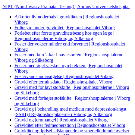
NIPT (Non-Invasiv Prænatal Testing) | Aarhus Universitetshospital
Afkortet livmoderhals i graviditeten | Regionshospitalet
Viborg
Folinsyre under graviditet | Regionshospitalet Viborg
Forløbet efter første graviditetsbesøg hos egen læge |
Regionshospitalerne Viborg og Silkeborg
Foster der vokser mindre end forventet | Regionshospitalet
Viborg
Foster med kun 2 kar i navlesnoren | Regionshospitalerne i
Viborg og Silkeborg
Foster med øget væske i nyrebækken | Regionshospitalet
Viborg
Fostervandsundersøgelse | Regionshospitalet Viborg
Gravid efter terminsdato | Regionshospitalet Viborg
Gravid med for lavt stofskifte | Regionshospitalerne i Viborg
og Silkeborg
Gravid med forhøjet stofskifte | Regionshospitalerne i Viborg
og Silkeborg
Gravid og i behandling med medicin mod depression/angst
(SSRI) | Regionshospitalerne i Viborg og Silkeborg
Gravid og jernmangel | Regionshospitalet Viborg
Graviditet efter fedmeoperation | Regionshospitalet Viborg
Graviditet og fødsel, afslappende og smertelindrende øvelser