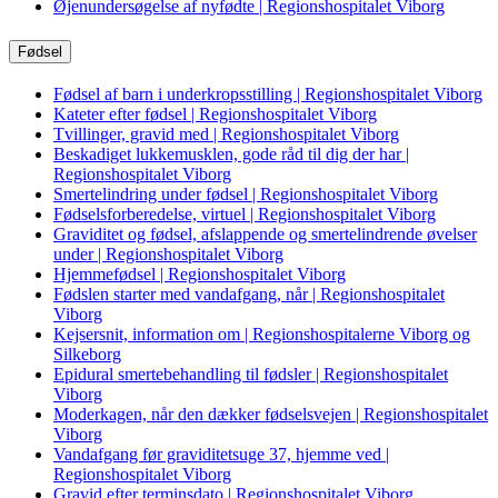
Øjenundersøgelse af nyfødte | Regionshospitalet Viborg
Fødsel
Fødsel af barn i underkropsstilling | Regionshospitalet Viborg
Kateter efter fødsel | Regionshospitalet Viborg
Tvillinger, gravid med | Regionshospitalet Viborg
Beskadiget lukkemusklen, gode råd til dig der har |
Regionshospitalet Viborg
Smertelindring under fødsel | Regionshospitalet Viborg
Fødselsforberedelse, virtuel | Regionshospitalet Viborg
Graviditet og fødsel, afslappende og smertelindrende øvelser
under | Regionshospitalet Viborg
Hjemmefødsel | Regionshospitalet Viborg
Fødslen starter med vandafgang, når | Regionshospitalet
Viborg
Kejsersnit, information om | Regionshospitalerne Viborg og
Silkeborg
Epidural smertebehandling til fødsler | Regionshospitalet
Viborg
Moderkagen, når den dækker fødselsvejen | Regionshospitalet
Viborg
Vandafgang før graviditetsuge 37, hjemme ved |
Regionshospitalet Viborg
Gravid efter terminsdato | Regionshospitalet Viborg