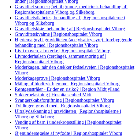
under | Regionshospitalet Viborg
Graviditet som er gået til grunde, medicinsk behandling af |
Regionshospitalerne Viborg og Silkeborg
Graviditetsdiabetes, behandling af | Regionshospitalerne i
Viborg og Silkeborg
Graviditetskløe, behandling af | Regionshospitalet Viborg
Graviditetskvalme | Regionshospitalet Viborg
Hjertemagnyl i graviditeten (acetylsalicylsyre), forebyggende
behandling med | Regionshospitalet Viborg
Liv i maven, at mærke | Regionshospitalet Viborg
Livmoderhalsen (cerclage), sammensnøring af |
Regionshospitalet Viborg
Moderkagen, når den dækker fødselsvejen | Regionshospitalet
Viborg
Moderkageprøve | Regionshospitalet Viborg
Måling af blodtryk hjemme | Regionshospitalet Viborg
Røntgenstråler - Er der en risiko? | Region Midtjylland
Sukkerbelastning | Hospitalsenhed Midt
Svangerskabsforgiftning | Regionshospitalet Viborg
Tvillinger, gravid med | Regionshospitalet Viborg
Ultralydsskanning i graviditeten | Regionshospitalerne i
Viborg og Silkeborg
Vending af barn i underkropsstilling | Regionshospitalet
Viborg
Øjenundersøgelse af nyfødte | Regionshospitalet Viborg