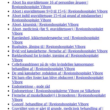
Abort fra graviditetsuge 16 af personlige årsager |
Regionshospitalet Viborg
Abort i graviditetsuge 9+0 til 15+6 | Regionshospitalet Viborg
Abort indtil graviditetsuge 15+6 på grund af misdannelser |
Regionshospitalet Viborg
Abort, kirurgisk | Regionshospitalet Viborg
Abort, medicinsk (før 9. graviditetsuge) | Regionshospitalet
Viborg
Barnløshed, kikkertundersøgelse ved | Regionshospitalet
Viborg
Bughulen, åbning til | Regionshospitalet Viborg
Byld ved kønslæberne, fjernelse af | Regionshospitalet Viborg
Bækkenbund for kvinder, træning af | Regionshospitalet
Viborg
Celleforandringer på de ydre kvindelige kønsorganer,
behandling af | Regionshospitalet Viborg
De små kønslæber, reduktion af | Regionshospitalet Viborg
Dit barn eller foster kan blive obduceret | Regionshospitalet
Viborg
Endometriose - gode råd
Endometriose | Regionshospitalerne Viborg og Silkeborg
Fjernelse af muskelknude(r) i livmoderen | Regionshospitalet
Viborg
Gonoré, behandling af | Regionshospitalet Viborg
Graviditet som er gået til grunde, medicinsk behandling af |