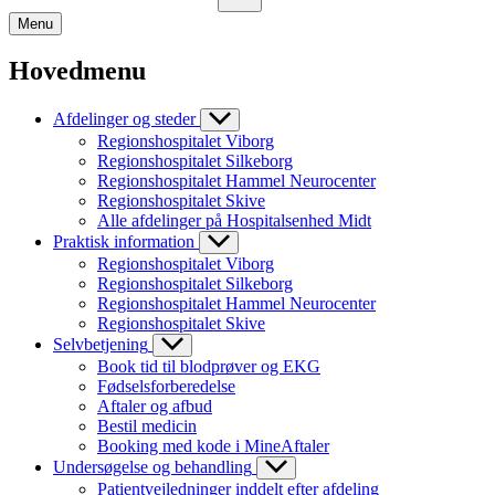
Menu
Hovedmenu
Afdelinger og steder
Regionshospitalet Viborg
Regionshospitalet Silkeborg
Regionshospitalet Hammel Neurocenter
Regionshospitalet Skive
Alle afdelinger på Hospitalsenhed Midt
Praktisk information
Regionshospitalet Viborg
Regionshospitalet Silkeborg
Regionshospitalet Hammel Neurocenter
Regionshospitalet Skive
Selvbetjening
Book tid til blodprøver og EKG
Fødselsforberedelse
Aftaler og afbud
Bestil medicin
Booking med kode i MineAftaler
Undersøgelse og behandling
Patientvejledninger inddelt efter afdeling