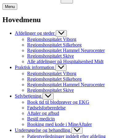
Menu
Hovedmenu
Afdelinger og steder
Regionshospitalet Viborg
Regionshospitalet Silkeborg
Regionshospitalet Hammel Neurocenter
Regionshospitalet Skive
Alle afdelinger på Hospitalsenhed Midt
Praktisk information
Regionshospitalet Viborg
Regionshospitalet Silkeborg
Regionshospitalet Hammel Neurocenter
Regionshospitalet Skive
Selvbetjening
Book tid til blodprøver og EKG
Fødselsforberedelse
Aftaler og afbud
Bestil medicin
Booking med kode i MineAftaler
Undersøgelse og behandling
Patientvejledninger inddelt efter afdeling