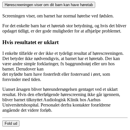
Hørescreeningen viser om dit barn kan have høretab
Screeningen viser, om barnet har normal hørelse ved fødslen.
For det enkelte barn har et høretab stor betydning, og hvis det bliver
opdaget tidligt, er der gode muligheder for at afhjælpe problemet.
Hvis resultatet er uklart
I enkelte tilfælde er der ikke et tydeligt resultat af hørescreeningen.
Det betyder ikke nødvendigvis, at barnet har et høretab. Der kan
være andre simple forklaringer, fx baggrundsstøj eller uro hos
barnet. Derudover kan
det nyfødte barn have fosterfedt eller fostervand i øret, som
forsvinder med tiden.
Uanset årsagen bliver høreundersøgelsen gentaget ved et uklart
resultat. Hvis den efterfølgende hørescreening ikke går igennem,
bliver barnet tilknyttet Audiologisk Klinik hos Aarhus
Universitetshospital. Personalet derfra kontakter forældrene
angående det videre forløb.
Fold ud