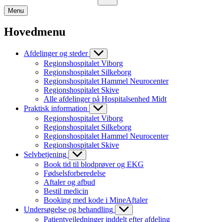
Menu
Hovedmenu
Afdelinger og steder
Regionshospitalet Viborg
Regionshospitalet Silkeborg
Regionshospitalet Hammel Neurocenter
Regionshospitalet Skive
Alle afdelinger på Hospitalsenhed Midt
Praktisk information
Regionshospitalet Viborg
Regionshospitalet Silkeborg
Regionshospitalet Hammel Neurocenter
Regionshospitalet Skive
Selvbetjening
Book tid til blodprøver og EKG
Fødselsforberedelse
Aftaler og afbud
Bestil medicin
Booking med kode i MineAftaler
Undersøgelse og behandling
Patientvejledninger inddelt efter afdeling