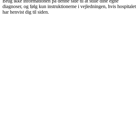
Brug ikke informationen på denne side til at stille dine egne
diagnoser, og følg kun instruktionerne i vejledningen, hvis hospitalet
har henvist dig til siden.