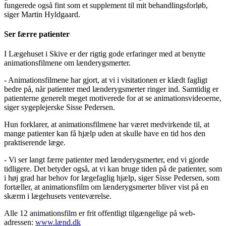
fungerede også fint som et supplement til mit behandlingsforløb,
siger Martin Hyldgaard.
Ser færre patienter
I Lægehuset i Skive er der rigtig gode erfaringer med at benytte
animationsfilmene om lænderygsmerter.
- Animationsfilmene har gjort, at vi i visitationen er klædt fagligt
bedre på, når patienter med lænderygsmerter ringer ind. Samtidig er
patienterne generelt meget motiverede for at se animationsvideoerne,
siger sygeplejerske Sisse Pedersen.
Hun forklarer, at animationsfilmene har været medvirkende til, at
mange patienter kan få hjælp uden at skulle have en tid hos den
praktiserende læge.
- Vi ser langt færre patienter med lænderygsmerter, end vi gjorde
tidligere. Det betyder også, at vi kan bruge tiden på de patienter, som
i høj grad har behov for lægefaglig hjælp, siger Sisse Pedersen, som
fortæller, at animationsfilm om lænderygsmerter bliver vist på en
skærm i lægehusets venteværelse.
Alle 12 animationsfilm er frit offentligt tilgængelige på web-
adressen:
www.lænd.dk