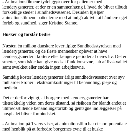
- Animationsfilmene tydeliggør over for patienter med
lænderygsmerter, at der er en sammenhæng i, hvad de bliver tilbudt
forskellige steder i sundhedsvæsenet. Desuden hjælper
animationsfilmene patienterne med at indgå aktivt i at håndtere eget
forløb og sundhed, siger Kristine Stange.
Husker og forstår bedre
Næsten én million danskere lever ifølge Sundhedsstyrelsen med
lænderygsmerter, og de fleste mennesker oplever at have
lænderygsmerter i kortere eller længere perioder af deres liv. Det er
smerter, som både kan give nedsat funktionsevne, tab af livskvalitet
samt svækket eller endda ingen arbejdsevne.
Samtidig koster lænderygsmerter årligt sundhedsvæsenet over syv
milliarder kroner i ekstraomkostninger til behandling, pleje og
medicin.
Det er derfor vigtigt, at borgere med lænderygsmerter har
tilstrækkelig viden om deres tilstand, så risikoen for blandt andet et
utilfredsstillende behandlingsforløb og gentagne indlæggelser på
hospitalet bliver formindsket.
- Animation på Tværs viser, at animationsfilm har et stort potentiale
med henblik på at forbedre borgernes evne til at huske