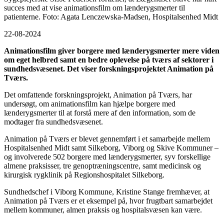
succes med at vise animationsfilm om lænderygsmerter til
patienterne. Foto: Agata Lenczewska-Madsen, Hospitalsenhed Midt
22-08-2024
Animationsfilm giver borgere med lænderygsmerter mere viden
om eget helbred samt en bedre oplevelse på tværs af sektorer i
sundhedsvæsenet. Det viser forskningsprojektet Animation på
Tværs.
Det omfattende forskningsprojekt, Animation på Tværs, har
undersøgt, om animationsfilm kan hjælpe borgere med
lænderygsmerter til at forstå mere af den information, som de
modtager fra sundhedsvæsenet.
Animation på Tværs er blevet gennemført i et samarbejde mellem
Hospitalsenhed Midt samt Silkeborg, Viborg og Skive Kommuner –
og involverede 502 borgere med lænderygsmerter, syv forskellige
almene praksisser, tre genoptræningscentre, samt medicinsk og
kirurgisk rygklinik på Regionshospitalet Silkeborg.
Sundhedschef i Viborg Kommune, Kristine Stange fremhæver, at
Animation på Tværs er et eksempel på, hvor frugtbart samarbejdet
mellem kommuner, almen praksis og hospitalsvæsen kan være.