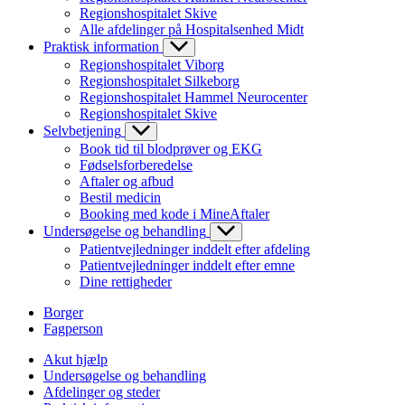
Regionshospitalet Skive
Alle afdelinger på Hospitalsenhed Midt
Praktisk information
Regionshospitalet Viborg
Regionshospitalet Silkeborg
Regionshospitalet Hammel Neurocenter
Regionshospitalet Skive
Selvbetjening
Book tid til blodprøver og EKG
Fødselsforberedelse
Aftaler og afbud
Bestil medicin
Booking med kode i MineAftaler
Undersøgelse og behandling
Patientvejledninger inddelt efter afdeling
Patientvejledninger inddelt efter emne
Dine rettigheder
Borger
Fagperson
Akut hjælp
Undersøgelse og behandling
Afdelinger og steder