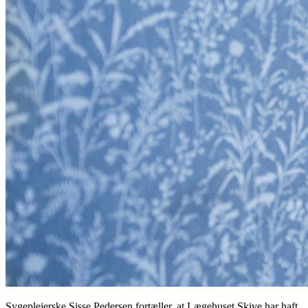
Sygeplejerske Sisse Pedersen fortæller, at Lægehuset Skive har haft