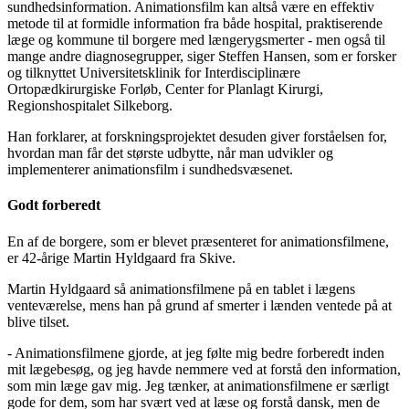
sundhedsinformation. Animationsfilm kan altså være en effektiv
metode til at formidle information fra både hospital, praktiserende
læge og kommune til borgere med længerygsmerter - men også til
mange andre diagnosegrupper, siger Steffen Hansen, som er forsker
og tilknyttet Universitetsklinik for Interdisciplinære
Ortopædkirurgiske Forløb, Center for Planlagt Kirurgi,
Regionshospitalet Silkeborg.
Han forklarer, at forskningsprojektet desuden giver forståelsen for,
hvordan man får det største udbytte, når man udvikler og
implementerer animationsfilm i sundhedsvæsenet.
Godt forberedt
En af de borgere, som er blevet præsenteret for animationsfilmene,
er 42-årige Martin Hyldgaard fra Skive.
Martin Hyldgaard så animationsfilmene på en tablet i lægens
venteværelse, mens han på grund af smerter i lænden ventede på at
blive tilset.
- Animationsfilmene gjorde, at jeg følte mig bedre forberedt inden
mit lægebesøg, og jeg havde nemmere ved at forstå den information,
som min læge gav mig. Jeg tænker, at animationsfilmene er særligt
gode for dem, som har svært ved at læse og forstå dansk, men de