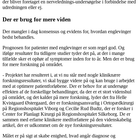
der bliver foretaget en nervelednings-undersøgelse i forbindelse med
udredningen eller ej.
Der er brug for mere viden
Der mangler i dag konsensus og evidens for, hvordan englevinger
bedst behandles.
Prognosen for patienter med englevinger er som regel god. Og
ifølge resultater fra tidligere studier tyder det på, at der i mange
tilfælde sker et ophør af symptomer inden for to år. Men der er brug
for mere forskning på området.
- Projektet har resulteret i, at vi nu står med nogle kliniknære
forskningsresultater, vi skal bygge videre på og kan bruge i arbejdet
med at optimere patientforløbene. Der er behov for at undersøge
effekten af de forskellige behandlinger, da der er et stort videnshul
på området, og det kalder på mere forskning, lyder det fra Helle
Kvistgaard Østergaard, der er forskningsansvarlig i Ortopædkirurgi
på Regionshospitalet Viborg og Cecilie Rud Budtz, der er forsker i
Center for Planlagt Kirurgi på Regionshospitalet Silkeborg. De er
sammen med erfarne klinikere medforfattere på den videnskabelig
artikel, der er udkommet om de nye forskningsresultater.
Målet er på sigt at skabe enighed, hvad angår diagnose og