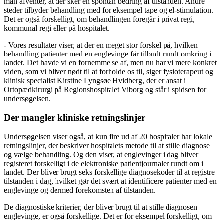
man afventer, at der sker en spontan bedring af tilstanden. Andre
steder tilbyder behandling med for eksempel tape og el-stimulation.
Det er også forskelligt, om behandlingen foregår i privat regi,
kommunal regi eller på hospitalet.
- Vores resultater viser, at der en meget stor forskel på, hvilken
behandling patienter med en englevinge får tilbudt rundt omkring i
landet. Det havde vi en fornemmelse af, men nu har vi mere konkret
viden, som vi bliver nødt til at forholde os til, siger fysioterapeut og
klinisk specialist Kirstine Lyngsøe Hvidberg, der er ansat i
Ortopædkirurgi på Regionshospitalet Viborg og står i spidsen for
undersøgelsen.
Der mangler kliniske retningslinjer
Undersøgelsen viser også, at kun fire ud af 20 hospitaler har lokale
retningslinjer, der beskriver hospitalets metode til at stille diagnose
og vælge behandling. Og den viser, at englevinger i dag bliver
registeret forskelligt i de elektroniske patientjournaler rundt om i
landet. Der bliver brugt seks forskellige diagnosekoder til at registre
tilstanden i dag, hvilket gør det svært at identificere patienter med en
englevinge og dermed forekomsten af tilstanden.
De diagnostiske kriterier, der bliver brugt til at stille diagnosen
englevinge, er også forskellige. Det er for eksempel forskelligt, om