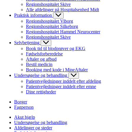
Regionshospitalet Skive
Alle afdelinger på Hospitalsenhed Midt
Praktisk information
Regionshospitalet Viborg
Regionshospitalet Silkeborg
Regionshospitalet Hammel Neurocenter
Regionshospitalet Skive
Selvbetjening
Book tid til blodprøver og EKG
Fødselsforberedelse
Aftaler og afbud
Bestil medicin
Booking med kode i MineAftaler
Undersøgelse og behandling
Patientvejledninger inddelt efter afdeling
Patientvejledninger inddelt efter emne
Dine rettigheder
Borger
Fagperson
Akut hjælp
Undersøgelse og behandling
Afdelinger og steder