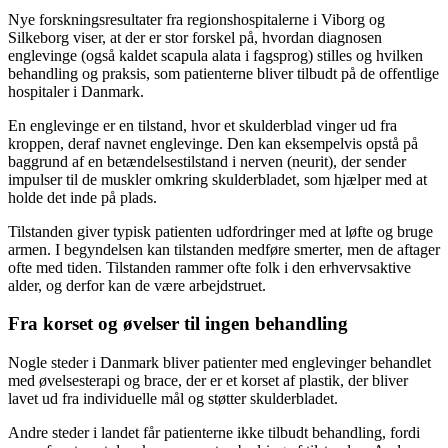
Nye forskningsresultater fra regionshospitalerne i Viborg og
Silkeborg viser, at der er stor forskel på, hvordan diagnosen
englevinge (også kaldet scapula alata i fagsprog) stilles og hvilken
behandling og praksis, som patienterne bliver tilbudt på de offentlige
hospitaler i Danmark.
En englevinge er en tilstand, hvor et skulderblad vinger ud fra
kroppen, deraf navnet englevinge. Den kan eksempelvis opstå på
baggrund af en betændelsestilstand i nerven (neurit), der sender
impulser til de muskler omkring skulderbladet, som hjælper med at
holde det inde på plads.
Tilstanden giver typisk patienten udfordringer med at løfte og bruge
armen. I begyndelsen kan tilstanden medføre smerter, men de aftager
ofte med tiden. Tilstanden rammer ofte folk i den erhvervsaktive
alder, og derfor kan de være arbejdstruet.
Fra korset og øvelser til ingen behandling
Nogle steder i Danmark bliver patienter med englevinger behandlet
med øvelsesterapi og brace, der er et korset af plastik, der bliver
lavet ud fra individuelle mål og støtter skulderbladet.
Andre steder i landet får patienterne ikke tilbudt behandling, fordi