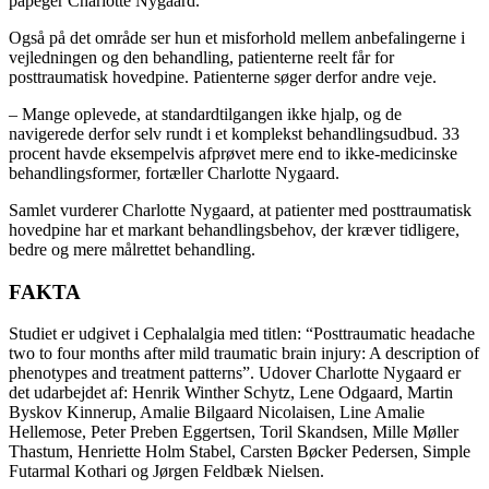
påpeger Charlotte Nygaard.
Også på det område ser hun et misforhold mellem anbefalingerne i
vejledningen og den behandling, patienterne reelt får for
posttraumatisk hovedpine. Patienterne søger derfor andre veje.
– Mange oplevede, at standardtilgangen ikke hjalp, og de
navigerede derfor selv rundt i et komplekst behandlingsudbud. 33
procent havde eksempelvis afprøvet mere end to ikke-medicinske
behandlingsformer, fortæller Charlotte Nygaard.
Samlet vurderer Charlotte Nygaard, at patienter med posttraumatisk
hovedpine har et markant behandlingsbehov, der kræver tidligere,
bedre og mere målrettet behandling.
FAKTA
Studiet er udgivet i Cephalalgia med titlen: “Posttraumatic headache
two to four months after mild traumatic brain injury: A description of
phenotypes and treatment patterns”. Udover Charlotte Nygaard er
det udarbejdet af: Henrik Winther Schytz, Lene Odgaard, Martin
Byskov Kinnerup, Amalie Bilgaard Nicolaisen, Line Amalie
Hellemose, Peter Preben Eggertsen, Toril Skandsen, Mille Møller
Thastum, Henriette Holm Stabel, Carsten Bøcker Pedersen, Simple
Futarmal Kothari og Jørgen Feldbæk Nielsen.