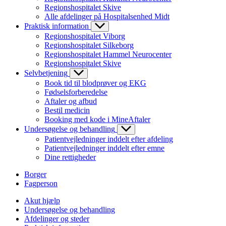
Regionshospitalet Skive
Alle afdelinger på Hospitalsenhed Midt
Praktisk information
Regionshospitalet Viborg
Regionshospitalet Silkeborg
Regionshospitalet Hammel Neurocenter
Regionshospitalet Skive
Selvbetjening
Book tid til blodprøver og EKG
Fødselsforberedelse
Aftaler og afbud
Bestil medicin
Booking med kode i MineAftaler
Undersøgelse og behandling
Patientvejledninger inddelt efter afdeling
Patientvejledninger inddelt efter emne
Dine rettigheder
Borger
Fagperson
Akut hjælp
Undersøgelse og behandling
Afdelinger og steder