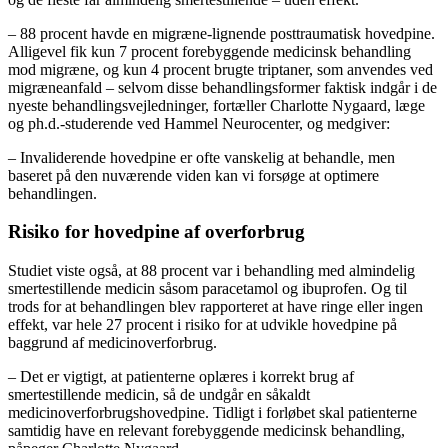
– 88 procent havde en migræne-lignende posttraumatisk hovedpine.
Alligevel fik kun 7 procent forebyggende medicinsk behandling
mod migræne, og kun 4 procent brugte triptaner, som anvendes ved
migræneanfald – selvom disse behandlingsformer faktisk indgår i de
nyeste behandlingsvejledninger, fortæller Charlotte Nygaard, læge
og ph.d.-studerende ved Hammel Neurocenter, og medgiver:
– Invaliderende hovedpine er ofte vanskelig at behandle, men
baseret på den nuværende viden kan vi forsøge at optimere
behandlingen.
Risiko for hovedpine af overforbrug
Studiet viste også, at 88 procent var i behandling med almindelig
smertestillende medicin såsom paracetamol og ibuprofen. Og til
trods for at behandlingen blev rapporteret at have ringe eller ingen
effekt, var hele 27 procent i risiko for at udvikle hovedpine på
baggrund af medicinoverforbrug.
– Det er vigtigt, at patienterne oplæres i korrekt brug af
smertestillende medicin, så de undgår en såkaldt
medicinoverforbrugshovedpine. Tidligt i forløbet skal patienterne
samtidig have en relevant forebyggende medicinsk behandling,