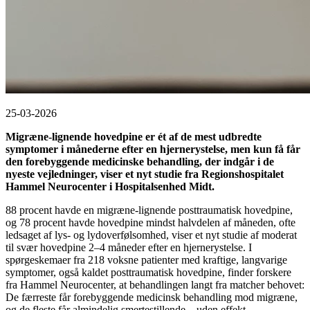
25-03-2026
Migræne-lignende hovedpine er ét af de mest udbredte
symptomer i månederne efter en hjernerystelse, men kun få får
den forebyggende medicinske behandling, der indgår i de
nyeste vejledninger, viser et nyt studie fra Regionshospitalet
Hammel Neurocenter i Hospitalsenhed Midt.
88 procent havde en migræne-lignende posttraumatisk hovedpine,
og 78 procent havde hovedpine mindst halvdelen af måneden, ofte
ledsaget af lys- og lydoverfølsomhed, viser et nyt studie af moderat
til svær hovedpine 2–4 måneder efter en hjernerystelse. I
spørgeskemaer fra 218 voksne patienter med kraftige, langvarige
symptomer, også kaldet posttraumatisk hovedpine, finder forskere
fra Hammel Neurocenter, at behandlingen langt fra matcher behovet:
De færreste får forebyggende medicinsk behandling mod migræne,
og de fleste får almindelig smertestillende – uden effekt.