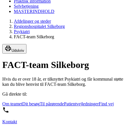
Praktisk information
Selvbetjening
MASTERINDHOLD
Afdelinger og steder
Regionshospitalet Silkeborg
Psykiatri
FACT-team Silkeborg
Udskriv
FACT-team Silkeborg
Hvis du er over 18 år, er tilknyttet Psykiatri og får kommunal støtte
kan du blive henvist til FACT-team Silkeborg.
Gå direkte til:
Om teamet
Dit besøg
Til pårørende
Patientvejledninger
Find vej
Kontakt