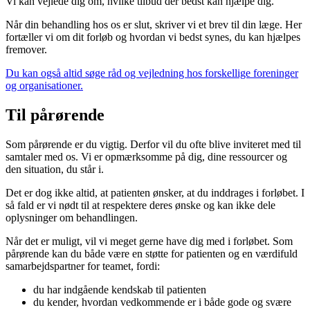
Vi kan vejlede dig om, hvilke tilbud der bedst kan hjælpe dig.
Når din behandling hos os er slut, skriver vi et brev til din læge. Her
fortæller vi om dit forløb og hvordan vi bedst synes, du kan hjælpes
fremover.
Du kan også altid søge råd og vejledning hos forskellige foreninger
og organisationer.
Til pårørende
Som pårørende er du vigtig. Derfor vil du ofte blive inviteret med til
samtaler med os. Vi er opmærksomme på dig, dine ressourcer og
den situation, du står i.
Det er dog ikke altid, at patienten ønsker, at du inddrages i forløbet. I
så fald er vi nødt til at respektere deres ønske og kan ikke dele
oplysninger om behandlingen.
Når det er muligt, vil vi meget gerne have dig med i forløbet. Som
pårørende kan du både være en støtte for patienten og en værdifuld
samarbejdspartner for teamet, fordi:
du har indgående kendskab til patienten
du kender, hvordan vedkommende er i både gode og svære