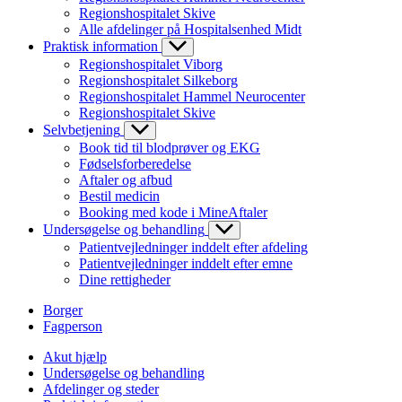
Regionshospitalet Skive
Alle afdelinger på Hospitalsenhed Midt
Praktisk information
Regionshospitalet Viborg
Regionshospitalet Silkeborg
Regionshospitalet Hammel Neurocenter
Regionshospitalet Skive
Selvbetjening
Book tid til blodprøver og EKG
Fødselsforberedelse
Aftaler og afbud
Bestil medicin
Booking med kode i MineAftaler
Undersøgelse og behandling
Patientvejledninger inddelt efter afdeling
Patientvejledninger inddelt efter emne
Dine rettigheder
Borger
Fagperson
Akut hjælp
Undersøgelse og behandling
Afdelinger og steder