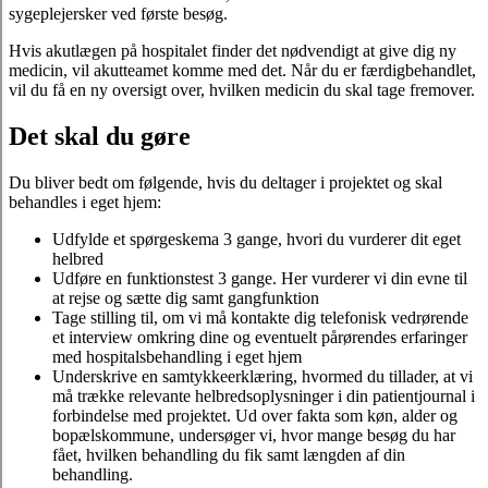
sygeplejersker ved første besøg.
Hvis akutlægen på hospitalet finder det nødvendigt at give dig ny
medicin, vil akutteamet komme med det. Når du er færdigbehandlet,
vil du få en ny oversigt over, hvilken medicin du skal tage fremover.
Det skal du gøre
Du bliver bedt om følgende, hvis du deltager i projektet og skal
behandles i eget hjem:
Udfylde et spørgeskema 3 gange, hvori du vurderer dit eget
helbred
Udføre en funktionstest 3 gange. Her vurderer vi din evne til
at rejse og sætte dig samt gangfunktion
Tage stilling til, om vi må kontakte dig telefonisk vedrørende
et interview omkring dine og eventuelt pårørendes erfaringer
med hospitalsbehandling i eget hjem
Underskrive en samtykkeerklæring, hvormed du tillader, at vi
må trække relevante helbredsoplysninger i din patientjournal i
forbindelse med projektet. Ud over fakta som køn, alder og
bopælskommune, undersøger vi, hvor mange besøg du har
fået, hvilken behandling du fik samt længden af din
behandling.