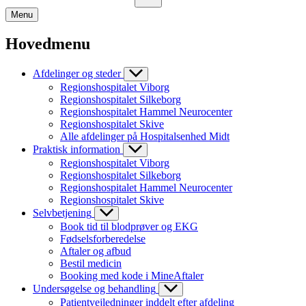
Menu
Hovedmenu
Afdelinger og steder
Regionshospitalet Viborg
Regionshospitalet Silkeborg
Regionshospitalet Hammel Neurocenter
Regionshospitalet Skive
Alle afdelinger på Hospitalsenhed Midt
Praktisk information
Regionshospitalet Viborg
Regionshospitalet Silkeborg
Regionshospitalet Hammel Neurocenter
Regionshospitalet Skive
Selvbetjening
Book tid til blodprøver og EKG
Fødselsforberedelse
Aftaler og afbud
Bestil medicin
Booking med kode i MineAftaler
Undersøgelse og behandling
Patientvejledninger inddelt efter afdeling