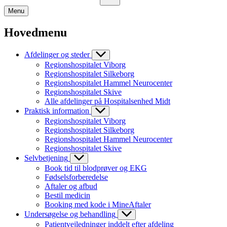
Menu
Hovedmenu
Afdelinger og steder
Regionshospitalet Viborg
Regionshospitalet Silkeborg
Regionshospitalet Hammel Neurocenter
Regionshospitalet Skive
Alle afdelinger på Hospitalsenhed Midt
Praktisk information
Regionshospitalet Viborg
Regionshospitalet Silkeborg
Regionshospitalet Hammel Neurocenter
Regionshospitalet Skive
Selvbetjening
Book tid til blodprøver og EKG
Fødselsforberedelse
Aftaler og afbud
Bestil medicin
Booking med kode i MineAftaler
Undersøgelse og behandling
Patientvejledninger inddelt efter afdeling