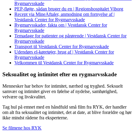
Rygmarvsskade
PEP-fløjte, sådan bruger du en | Regionshospitalet Viborg
Recept via MineAftaler, anmodning om fornyelse af |
Vestdansk Center for Rygmarvsskade
Rygmarvsskader, fakta om | Vestdansk Center for
Rygmarvsskade
Temadage for patienter og pårørende | Vestdansk Center for
Rygmarvsskade
Transport til Vestdansk Center for Rygmarvsskade
Udendørs el-køretøjer, brug af | Vestdansk Center for
Rygmarvsskade
Velkommen til Vestdansk Center for Rygmarvsskade
Seksualitet og intimitet efter en rygmarvsskade
Mennesker har behov for intimitet, nærhed og tryghed. Seksuelt
samvær og intimitet giver en følelse af nydelse, samhørighed,
velvære og livskvalitet.
Tag hul på emnet med en håndfuld små film fra RYK, der handler
om alt fra seksualitet og intimitet, det at date, at blive forældre og hør
ikke mindst rådene fra eksperterne.
Se filmene hos RYK