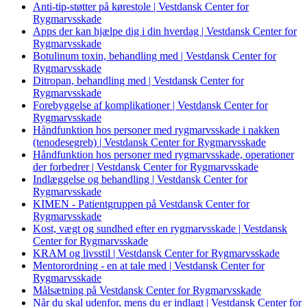
Anti-tip-støtter på kørestole | Vestdansk Center for
Rygmarvsskade
Apps der kan hjælpe dig i din hverdag | Vestdansk Center for
Rygmarvsskade
Botulinum toxin, behandling med | Vestdansk Center for
Rygmarvsskade
Ditropan, behandling med | Vestdansk Center for
Rygmarvsskade
Forebyggelse af komplikationer | Vestdansk Center for
Rygmarvsskade
Håndfunktion hos personer med rygmarvsskade i nakken
(tenodesegreb) | Vestdansk Center for Rygmarvsskade
Håndfunktion hos personer med rygmarvsskade, operationer
der forbedrer | Vestdansk Center for Rygmarvsskade
Indlæggelse og behandling | Vestdansk Center for
Rygmarvsskade
KIMEN - Patientgruppen på Vestdansk Center for
Rygmarvsskade
Kost, vægt og sundhed efter en rygmarvsskade | Vestdansk
Center for Rygmarvsskade
KRAM og livsstil | Vestdansk Center for Rygmarvsskade
Mentorordning - en at tale med | Vestdansk Center for
Rygmarvsskade
Målsætning på Vestdansk Center for Rygmarvsskade
Når du skal udenfor, mens du er indlagt | Vestdansk Center for