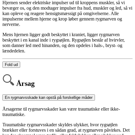
Hjernen sender elektriske impulser ud til kroppens muskler, så vi
bevæger os, og den modtager impulser fra hud, muskler og led, så vi
kan opleve og reagere hensigtsmæssigt på omgivelserne. Alle
impulserne mellem hjerne og krop løber gennem rygmarven og
nerverne.
Mens hjernen ligger godt beskyttet i kraniet, ligger rygmarven
beskyttet i en kanal inde i rygsøjlen. Rygsøjlen består af hvirvler,
som danner led med hinanden, og den opdeles i hals-, bryst- og
lændedelen.
Fold ud
Årsag
En rygmarvsskade kan opstå på forskellige måder
Årsagerne til rygmarvsskader kan være traumatiske eller ikke-
traumatiske.
Traumatiske rygmarvsskader skyldes ulykker, hvor rygsøjlen
brækker eller forstuves i en sådan grad, at rygmarven påvirkes. Det