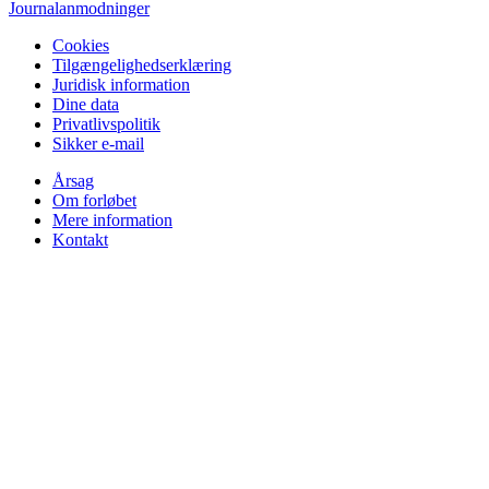
Journalanmodninger
Cookies
Tilgængelighedserklæring
Juridisk information
Dine data
Privatlivspolitik
Sikker e-mail
Årsag
Om forløbet
Mere information
Kontakt