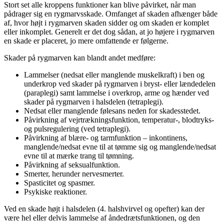
Stort set alle kroppens funktioner kan blive påvirket, når man
pådrager sig en rygmarvsskade. Omfanget af skaden afhænger både
af, hvor højt i rygmarven skaden sidder og om skaden er komplet
eller inkomplet. Generelt er det dog sådan, at jo højere i rygmarven
en skade er placeret, jo mere omfattende er følgerne.
Skader på rygmarven kan blandt andet medføre:​
Lammelser (nedsat eller manglende muskelkraft) i ben og
underkrop ved skader på rygmarven i bryst- eller lændedelen
(paraplegi) samt lammelse i overkrop, arme og hænder ved
skader på rygmarven i halsdelen (tetraplegi).
Nedsat eller manglende følesans neden for skadesstedet.
Påvirkning af vejrtrækningsfunktion, temperatur-, blodtryks-
og pulsregulering (ved tetraplegi).
Påvirkning af blære- og tarmfunktion – inkontinens,
manglende/nedsat evne til at tømme sig og manglende/nedsat
evne til at mærke trang til tømning.
Påvirkning af seksualfunktion.
Smerter, herunder nervesmerter.
Spasticitet og spasmer.
Psykiske reaktioner.
Ved en skade højt i halsdelen (4. halshvirvel og opefter) kan der
være hel eller delvis lammelse af åndedrætsfunktionen, og den