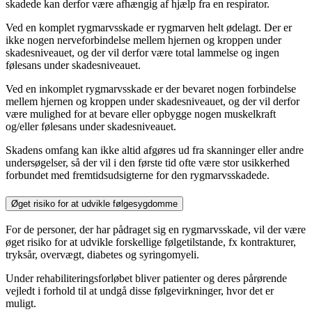
skadede kan derfor være afhængig af hjælp fra en respirator.
Ved en komplet rygmarvsskade er rygmarven helt ødelagt. Der er
ikke nogen nerveforbindelse mellem hjernen og kroppen under
skadesniveauet, og der vil derfor være total lammelse og ingen
følesans under skadesniveauet.
Ved en inkomplet rygmarvsskade er der bevaret nogen forbindelse
mellem hjernen og kroppen under skadesniveauet, og der vil derfor
være mulighed for at bevare eller opbygge nogen muskelkraft
og/eller følesans under skadesniveauet.
Skadens omfang kan ikke altid afgøres ud fra skanninger eller andre
undersøgelser, så der vil i den første tid ofte være stor usikkerhed
forbundet med fremtidsudsigterne for den rygmarvsskadede.
Øget risiko for at udvikle følgesygdomme
For de personer, der har pådraget sig en rygmarvsskade, vil der være
øget risiko for at udvikle forskellige følgetilstande, fx kontrakturer,
tryksår, overvægt, diabetes og syringomyeli.
Under rehabiliteringsforløbet bliver patienter og deres pårørende
vejledt i forhold til at undgå disse følgevirkninger, hvor det er
muligt.