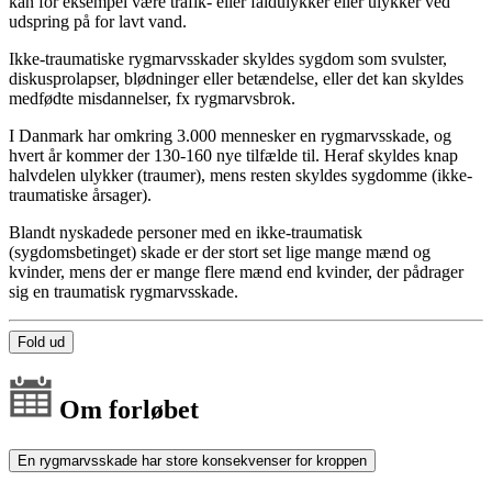
kan for eksempel være trafik- eller faldulykker eller ulykker ved
udspring på for lavt vand.
Ikke-traumatiske rygmarvsskader skyldes sygdom som svulster,
diskusprolapser, blødninger eller betændelse, eller det kan skyldes
medfødte misdannelser, fx rygmarvsbrok.
I Danmark har omkring 3.000 mennesker en rygmarvsskade, og
hvert år kommer der 130-160 nye tilfælde til. Heraf skyldes knap
halvdelen ulykker (traumer), mens resten skyldes sygdomme (ikke-
traumatiske årsager).
Blandt nyskadede personer med en ikke-traumatisk
(sygdomsbetinget) skade er der stort set lige mange mænd og
kvinder, mens der er mange flere mænd end kvinder, der pådrager
sig en traumatisk rygmarvsskade.
Fold ud
Om forløbet
En rygmarvsskade har store konsekvenser for kroppen