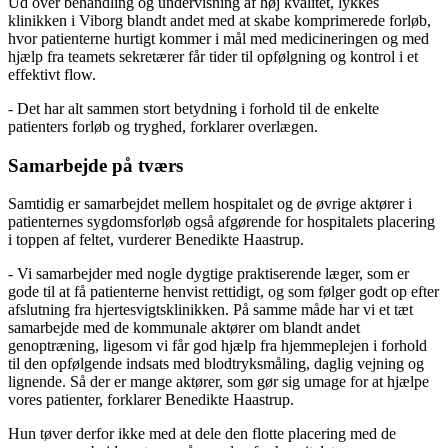
Ud over behandling og undervisning af høj kvalitet, lykkes
klinikken i Viborg blandt andet med at skabe komprimerede forløb,
hvor patienterne hurtigt kommer i mål med medicineringen og med
hjælp fra teamets sekretærer får tider til opfølgning og kontrol i et
effektivt flow.
- Det har alt sammen stort betydning i forhold til de enkelte
patienters forløb og tryghed, forklarer overlægen.
Samarbejde på tværs
Samtidig er samarbejdet mellem hospitalet og de øvrige aktører i
patienternes sygdomsforløb også afgørende for hospitalets placering
i toppen af feltet, vurderer Benedikte Haastrup.
- Vi samarbejder med nogle dygtige praktiserende læger, som er
gode til at få patienterne henvist rettidigt, og som følger godt op efter
afslutning fra hjertesvigtsklinikken. På samme måde har vi et tæt
samarbejde med de kommunale aktører om blandt andet
genoptræning, ligesom vi får god hjælp fra hjemmeplejen i forhold
til den opfølgende indsats med blodtryksmåling, daglig vejning og
lignende. Så der er mange aktører, som gør sig umage for at hjælpe
vores patienter, forklarer Benedikte Haastrup.
Hun tøver derfor ikke med at dele den flotte placering med de