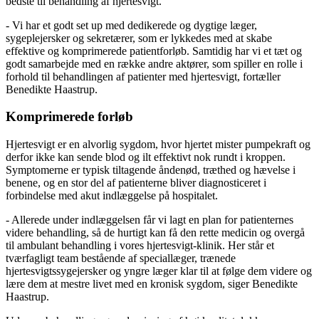
bedste til behandling af hjertesvigt.
- Vi har et godt set up med dedikerede og dygtige læger,
sygeplejersker og sekretærer, som er lykkedes med at skabe
effektive og komprimerede patientforløb. Samtidig har vi et tæt og
godt samarbejde med en række andre aktører, som spiller en rolle i
forhold til behandlingen af patienter med hjertesvigt, fortæller
Benedikte Haastrup.
Komprimerede forløb
Hjertesvigt er en alvorlig sygdom, hvor hjertet mister pumpekraft og
derfor ikke kan sende blod og ilt effektivt nok rundt i kroppen.
Symptomerne er typisk tiltagende åndenød, træthed og hævelse i
benene, og en stor del af patienterne bliver diagnosticeret i
forbindelse med akut indlæggelse på hospitalet.
- Allerede under indlæggelsen får vi lagt en plan for patienternes
videre behandling, så de hurtigt kan få den rette medicin og overgå
til ambulant behandling i vores hjertesvigt-klinik. Her står et
tværfagligt team bestående af speciallæger, trænede
hjertesvigtssygejersker og yngre læger klar til at følge dem videre og
lære dem at mestre livet med en kronisk sygdom, siger Benedikte
Haastrup.