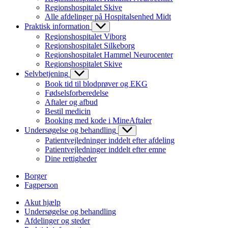
Regionshospitalet Skive
Alle afdelinger på Hospitalsenhed Midt
Praktisk information
Regionshospitalet Viborg
Regionshospitalet Silkeborg
Regionshospitalet Hammel Neurocenter
Regionshospitalet Skive
Selvbetjening
Book tid til blodprøver og EKG
Fødselsforberedelse
Aftaler og afbud
Bestil medicin
Booking med kode i MineAftaler
Undersøgelse og behandling
Patientvejledninger inddelt efter afdeling
Patientvejledninger inddelt efter emne
Dine rettigheder
Borger
Fagperson
Akut hjælp
Undersøgelse og behandling
Afdelinger og steder