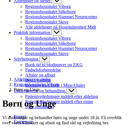
Afdelinger og steder
Regionshospitalet Viborg
Regionshospitalet Silkeborg
Regionshospitalet Hammel Neurocenter
Regionshospitalet Skive
Alle afdelinger på Hospitalsenhed Midt
Praktisk information
Regionshospitalet Viborg
Regionshospitalet Silkeborg
Regionshospitalet Hammel Neurocenter
Regionshospitalet Skive
Selvbetjening
Book tid til blodprøver og EKG
Fødselsforberedelse
Aftaler og afbud
Afdelinger og steder
Bestil medicin
Regionshospitalet Viborg
Booking med kode i MineAftaler
Børn og Unge
Undersøgelse og behandling
Patientvejledninger inddelt efter afdeling
Børn og Unge
Patientvejledninger inddelt efter emne
Dine rettigheder
Borger
Vi undersøger og behandler børn og unge under 18 år. Få overblik
Fagperson
over vores klinikker og afsnit og find råd og vejledning her.