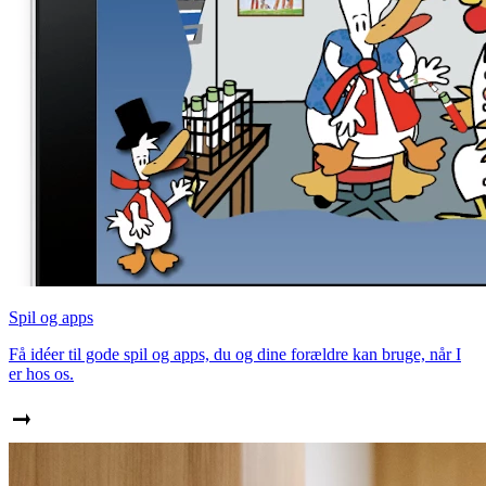
Spil og apps
Få idéer til gode spil og apps, du og dine forældre kan bruge, når I
er hos os.