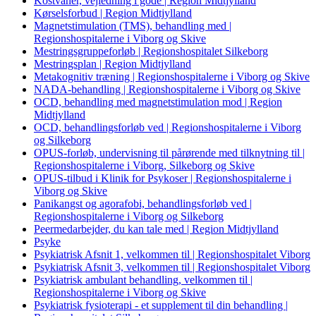
Kostvaner, vejledning i gode | Region Midtjylland
Kørselsforbud | Region Midtjylland
Magnetstimulation (TMS), behandling med |
Regionshospitalerne i Viborg og Skive
Mestringsgruppeforløb | Regionshospitalet Silkeborg
Mestringsplan | Region Midtjylland
Metakognitiv træning | Regionshospitalerne i Viborg og Skive
NADA-behandling | Regionshospitalerne i Viborg og Skive
OCD, behandling med magnetstimulation mod | Region
Midtjylland
OCD, behandlingsforløb ved | Regionshospitalerne i Viborg
og Silkeborg
OPUS-forløb, undervisning til pårørende med tilknytning til |
Regionshospitalerne i Viborg, Silkeborg og Skive
OPUS-tilbud i Klinik for Psykoser | Regionshospitalerne i
Viborg og Skive
Panikangst og agorafobi, behandlingsforløb ved |
Regionshospitalerne i Viborg og Silkeborg
Peermedarbejder, du kan tale med | Region Midtjylland
Psyke
Psykiatrisk Afsnit 1, velkommen til | Regionshospitalet Viborg
Psykiatrisk Afsnit 3, velkommen til | Regionshospitalet Viborg
Psykiatrisk ambulant behandling, velkommen til |
Regionshospitalerne i Viborg og Skive
Psykiatrisk fysioterapi - et supplement til din behandling |