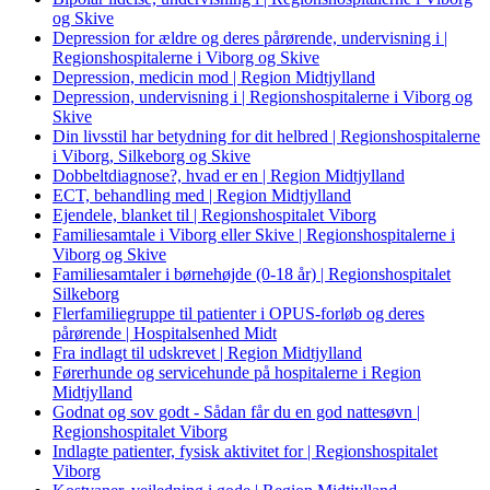
og Skive
Depression for ældre og deres pårørende, undervisning i |
Regionshospitalerne i Viborg og Skive
Depression, medicin mod | Region Midtjylland
Depression, undervisning i | Regionshospitalerne i Viborg og
Skive
Din livsstil har betydning for dit helbred | Regionshospitalerne
i Viborg, Silkeborg og Skive
Dobbeltdiagnose?, hvad er en | Region Midtjylland
ECT, behandling med | Region Midtjylland
Ejendele, blanket til | Regionshospitalet Viborg
Familiesamtale i Viborg eller Skive | Regionshospitalerne i
Viborg og Skive
Familiesamtaler i børnehøjde (0-18 år) | Regionshospitalet
Silkeborg
Flerfamiliegruppe til patienter i OPUS-forløb og deres
pårørende | Hospitalsenhed Midt
Fra indlagt til udskrevet | Region Midtjylland
Førerhunde og servicehunde på hospitalerne i Region
Midtjylland
Godnat og sov godt - Sådan får du en god nattesøvn |
Regionshospitalet Viborg
Indlagte patienter, fysisk aktivitet for | Regionshospitalet
Viborg