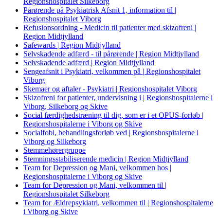
Regionshospitalet Silkeborg
Pårørende på Psykiatrisk Afsnit 1, information til |
Regionshospitalet Viborg
Refusionsordning - Medicin til patienter med skizofreni |
Region Midtjylland
Safewards | Region Midtjylland
Selvskadende adfærd - til pårørende | Region Midtjylland
Selvskadende adfærd | Region Midtjylland
Sengeafsnit i Psykiatri, velkommen på | Regionshospitalet
Viborg
Skemaer og aftaler - Psykiatri | Regionshospitalet Viborg
Skizofreni for patienter, undervisning i | Regionshospitalerne i
Viborg, Silkeborg og Skive
Social færdighedstræning til dig, som er i et OPUS-forløb |
Regionshospitalerne i Viborg og Skive
Socialfobi, behandlingsforløb ved | Regionshospitalerne i
Viborg og Silkeborg
Stemmehørergruppe
Stemningsstabiliserende medicin | Region Midtjylland
Team for Depression og Mani, velkommen hos |
Regionshospitalerne i Viborg og Skive
Team for Depression og Mani, velkommen til |
Regionshospitalet Silkeborg
Team for Ældrepsykiatri, velkommen til | Regionshospitalerne
i Viborg og Skive