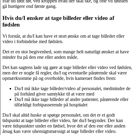
Har du født før, ved kroppen hvad der skal ske, og ofte vil fødslen
gå hurtigere end første gang.
Hvis du/I ønsker at tage billeder eller video af
fødslen
Vi forstår, at du/I kan have et stort ønske om at tage billeder eller
video i forbindelse med fødslen.
Det er en stor begivenhed, som mange helt naturligt ønsker at have
minder fra på den ene eller anden måde.
Det kan sagtens lade sig gøre at tage billeder eller video ved fødslen,
men der er nogle få regler, du/I og eventuelle pårørende skal være
opmærksomme på og overholde, hvis kameraet findes frem:
Du/I må ikke tage billeder/video af personalet, medmindre de
på forhånd giver samtykke til at være med
Du/I må ikke tage billeder af andre patienter, pårørende eller
tilfældigt forbipasserende på hospitalet
Du/I skal altid huske at spørge personalet, om det er et godt
tidspunkt at tage billeder eller video, før du/I begynder. Der kan
være tidspunkter under en fødsel, hvor det af den ene eller anden
årsag kan være uhensigtsmæssigt at tage billeder eller video.