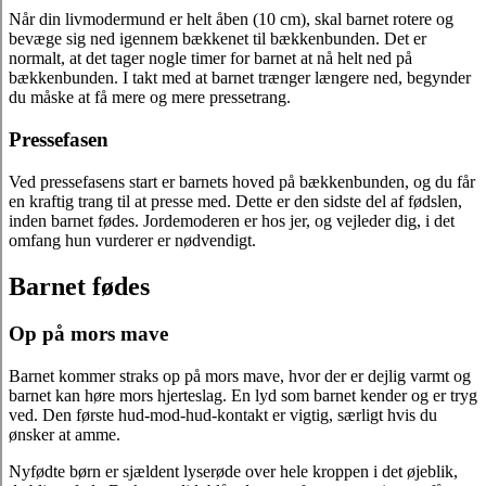
Når din livmodermund er helt åben (10 cm), skal barnet rotere og
bevæge sig ned igennem bækkenet til bækkenbunden. Det er
normalt, at det tager nogle timer for barnet at nå helt ned på
bækkenbunden. I takt med at barnet trænger længere ned, begynder
du måske at få mere og mere pressetrang.
Pressefasen
Ved pressefasens start er barnets hoved på bækkenbunden, og du får
en kraftig trang til at presse med. Dette er den sidste del af fødslen,
inden barnet fødes. Jordemoderen er hos jer, og vejleder dig, i det
omfang hun vurderer er nødvendigt.
Barnet fødes
Op på mors mave
Barnet kommer straks op på mors mave, hvor der er dejlig varmt og
barnet kan høre mors hjerteslag. En lyd som barnet kender og er tryg
ved. Den første hud-mod-hud-kontakt er vigtig, særligt hvis du
ønsker at amme.
Nyfødte børn er sjældent lyserøde over hele kroppen i det øjeblik,