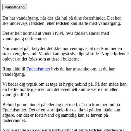
Vandafgang
Du har vandafgang, når der går hul på dine fosterhinder. Det kan
ske undervejs i fødslen, eller fødslen kan starte med vandafgang.
Det er helt normalt at være i tvivl, hvis fødslen starter med
vandafgang derhjemme.
Når vandet går, betyder det ikke nødvendigvis, at der kommer en
stor mængde vand. Vandet kan også sive ligeså stille. Nogle fødende
oplever at det føles som at tisse i bukserne.
Ring altid til
Fødeafsnittet
hvis du har mistanke om, at du har
vandafgang.
Vi beder dig typisk om at tage et hygiejnebind på. På den måde kan
du bedre holde øje med om det eventuelt kunne være urin eller
vandigt udflåd.
Behold gerne bindet på eller tag det med, når du kommer ind på
Fødeafsnittet. Det er en stor hjælp for os, da vi på den måde kan
afgøre, om det er fostervand og samtidig kan se farven på
fostervandet.
Nogle gange kan det være nødvendigt at sætte fødslen yderligere i