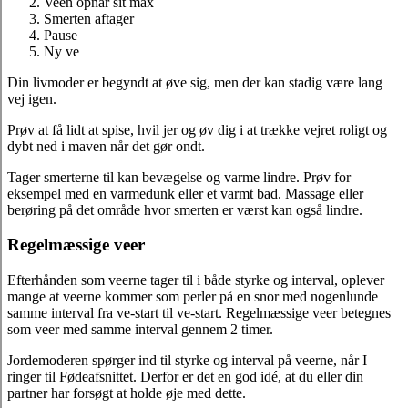
Veen opnår sit max
Smerten aftager
Pause
Ny ve
Din livmoder er begyndt at øve sig, men der kan stadig være lang
vej igen.
Prøv at få lidt at spise, hvil jer og øv dig i at trække vejret roligt og
dybt ned i maven når det gør ondt.
Tager smerterne til kan bevægelse og varme lindre. Prøv for
eksempel med en varmedunk eller et varmt bad. Massage eller
berøring på det område hvor smerten er værst kan også lindre.
Regelmæssige veer
Efterhånden som veerne tager til i både styrke og interval, oplever
mange at veerne kommer som perler på en snor med nogenlunde
samme interval fra ve-start til ve-start. Regelmæssige veer betegnes
som veer med samme interval gennem 2 timer.
Jordemoderen spørger ind til styrke og interval på veerne, når I
ringer til Fødeafsnittet. Derfor er det en god idé, at du eller din
partner har forsøgt at holde øje med dette.