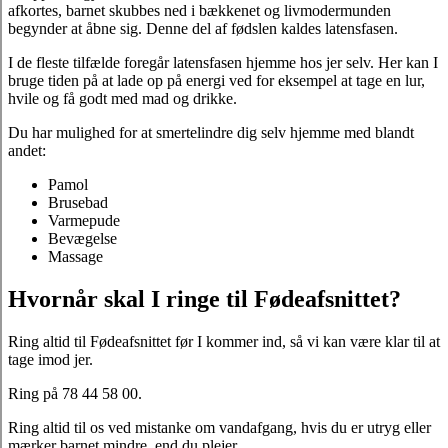
afkortes, barnet skubbes ned i bækkenet og livmodermunden
begynder at åbne sig. Denne del af fødslen kaldes latensfasen.
I de fleste tilfælde foregår latensfasen hjemme hos jer selv. Her kan I
bruge tiden på at lade op på energi ved for eksempel at tage en lur,
hvile og få godt med mad og drikke.
Du har mulighed for at smertelindre dig selv hjemme med blandt
andet:
Pamol
Brusebad
Varmepude
Bevægelse
Massage
Hvornår skal I ringe til Fødeafsnittet?
Ring altid til Fødeafsnittet før I kommer ind, så vi kan være klar til at
tage imod jer.
Ring på 78 44 58 00.
Ring altid til os ved mistanke om vandafgang, hvis du er utryg eller
mærker barnet mindre, end du plejer.