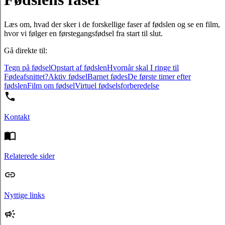
Læs om, hvad der sker i de forskellige faser af fødslen og se en film,
hvor vi følger en førstegangsfødsel fra start til slut.
Gå direkte til:
Tegn på fødsel
Opstart af fødslen
Hvornår skal I ringe til
Fødeafsnittet?
Aktiv fødsel
Barnet fødes
De første timer efter
fødslen
Film om fødsel
Virtuel fødselsforberedelse
Kontakt
Relaterede sider
Nyttige links