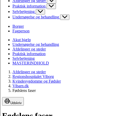
Afdelinger og steder
Praktisk information
Selvbetjening
Undersøgelse og behandling
Borger
Fagperson
Akut hjælp
Undersøgelse og behandling
Afdelinger og steder
Praktisk information
Selvbetjening
MASTERINDHOLD
Afdelinger og steder
Regionshospitalet Viborg
Kvindesygdomme og Fødsler
Vibarn.dk
Fødslens faser
Udskriv
Fødslens faser