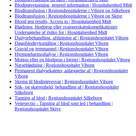
Blodprøvetagning, generel information | Hospitalsenhed Midt
Blodtransfusion | Regionshospitalerne i Viborg og Silkeborg
Blodtransfusion | Regionshospitalerne i Viborg og Skive
Blood test results, Access to | Hospitalsenhed Midt
Blødning, blodprop eller svangerskabskomplikationer,
Undersøgelse af risiko for | Hospitalsenhed Midt
Dialysebehandling, afslutning af | Regionshospitalet Viborg
Døgnblodtryksmåling | Regionshospitalet Viborg
Gravid og jernmangel | Regionshospitalet Viborg
Hjemmehæmodialyse | Regionshospitalet Viborg
Motion efter en blodprop i hjertet | Regionshospitalet Viborg
Næseblødning | Regionshospitalet Viborg
Permanent dialysekateter, anlæggelse af | Regionshospitalet
Viborg
Skema til blodprøvesvar | Regionshospitalet Viborg
Stik- og skæreuheld, behandling af | Regionshospitalet
Silkeborg
Tapning af blod | Regionshospitalet Silkeborg
Venesectio - Tapning af blod som led i behandling |
Regionshospitalet Skive