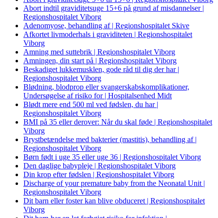
Abort indtil graviditetsuge 15+6 på grund af misdannelser |
Regionshospitalet Viborg
Adenomyose, behandling af | Regionshospitalet Skive
Afkortet livmoderhals i graviditeten | Regionshospitalet
Viborg
Amning med suttebrik | Regionshospitalet Viborg
Amningen, din start på | Regionshospitalet Viborg
Beskadiget lukkemusklen, gode råd til dig der har |
Regionshospitalet Viborg
Blødning, blodprop eller svangerskabskomplikationer,
Undersøgelse af risiko for | Hospitalsenhed Midt
Blødt mere end 500 ml ved fødslen, du har |
Regionshospitalet Viborg
BMI på 35 eller derover: Når du skal føde | Regionshospitalet
Viborg
Brystbetændelse med bakterier (mastitis), behandling af |
Regionshospitalet Viborg
Børn født i uge 35 eller uge 36 | Regionshospitalet Viborg
Den daglige babypleje | Regionshospitalet Viborg
Din krop efter fødslen | Regionshospitalet Viborg
Discharge of your premature baby from the Neonatal Unit |
Regionshospitalet Viborg
Dit barn eller foster kan blive obduceret | Regionshospitalet
Viborg