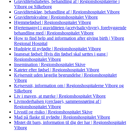
Graviditetsdiabetes, behandling af | Regionshospitalerne i
Viborg og Silkeborg
Graviditetskløe, behandling af | Regionshospitalet Viborg
Graviditetskvalme | Regionshospitalet Viborg
Hjemmefødsel | Regionshospitalet Viborg
Hjertemagnyl i graviditeten (acetylsalicylsyre), forebyggende
behandling med | Regionshospitalet Viborg
How to find help and information after giving birth | Viborg
Regional Hospital
Hudpleje til nyfødte | Regionshospitalet Viborg
Igangsat fødsel: Hvis din fødsel skal sættes i gang |
Regionshospitalet Viborg
Insemination | Regionshospitalet Skive
Kateter efter fødsel | Regionshospitalet Viborg
Kejsersnit uden lægelig begrundelse | Regionshospitalet
Viborg
Kejsersnit, information om | Regionshospitalerne Viborg og
Silkeborg
Liv i maven, at mærke | Regionshospitalet Viborg
Livmoderhalsen (cerclage), sammensnøring af |
Regionshospitalet Viborg
Livsstil og risiko | Regionshospitalet Skive
Mad på flaske til nyfødte | Regionshospitalet Viborg
Mistet dit barn, information til dig der har | Regionshospitalet
Viborg