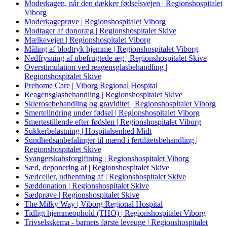
Moderkagen, når den dækker fødselsvejen | Regionshospitalet
Viborg
Moderkageprøve | Regionshospitalet Viborg
Modtager af donoræg | Regionshospitalet Skive
Mælkevejen | Regionshospitalet Viborg
Måling af blodtryk hjemme | Regionshospitalet Viborg
Nedfrysning af ubefrugtede æg | Regionshospitalet Skive
Overstimulation ved reagensglasbehandling |
Regionshospitalet Skive
Prehome Care | Viborg Regional Hospital
Reagensglasbehandling | Regionshospitalet Skive
Sklerosebehandling og graviditet | Regionshospitalet Viborg
Smertelindring under fødsel | Regionshospitalet Viborg
Smertestillende efter fødslen | Regionshospitalet Viborg
Sukkerbelastning | Hospitalsenhed Midt
Sundhedsanbefalinger til mænd i fertilitetsbehandling |
Regionshospitalet Skive
Svangerskabsforgiftning | Regionshospitalet Viborg
Sæd, deponering af | Regionshospitalet Skive
Sædceller, udhentning af | Regionshospitalet Skive
Sæddonation | Regionshospitalet Skive
Sædprøve | Regionshospitalet Skive
The Milky Way | Viborg Regional Hospital
Tidligt hjemmeophold (THO) | Regionshospitalet Viborg
Trivselsskema - barnets første leveuge | Regionshospitalet