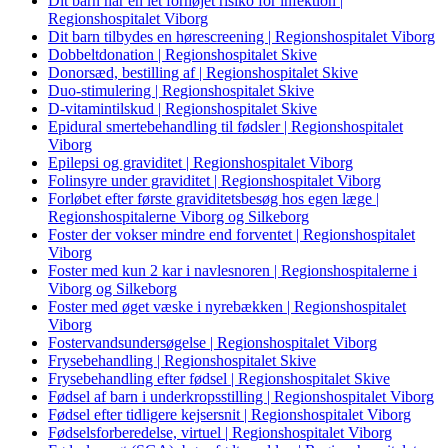
Dit barn har en let forhøjet risiko for infektion |
Regionshospitalet Viborg
Dit barn tilbydes en hørescreening | Regionshospitalet Viborg
Dobbeltdonation | Regionshospitalet Skive
Donorsæd, bestilling af | Regionshospitalet Skive
Duo-stimulering | Regionshospitalet Skive
D-vitamintilskud | Regionshospitalet Skive
Epidural smertebehandling til fødsler | Regionshospitalet
Viborg
Epilepsi og graviditet | Regionshospitalet Viborg
Folinsyre under graviditet | Regionshospitalet Viborg
Forløbet efter første graviditetsbesøg hos egen læge |
Regionshospitalerne Viborg og Silkeborg
Foster der vokser mindre end forventet | Regionshospitalet
Viborg
Foster med kun 2 kar i navlesnoren | Regionshospitalerne i
Viborg og Silkeborg
Foster med øget væske i nyrebækken | Regionshospitalet
Viborg
Fostervandsundersøgelse | Regionshospitalet Viborg
Frysebehandling | Regionshospitalet Skive
Frysebehandling efter fødsel | Regionshospitalet Skive
Fødsel af barn i underkropsstilling | Regionshospitalet Viborg
Fødsel efter tidligere kejsersnit | Regionshospitalet Viborg
Fødselsforberedelse, virtuel | Regionshospitalet Viborg